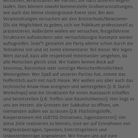
verstehen, veranstalten wir Parties, die nach unseren Regeln
laufen. Dies können sowohl kommerzielle Großveranstaltungen,
wie auch das kleine Underground-Event sein. Bei den
Veranstaltungen versuchen wir den Bretterbude/Newcomer-
DJs die Möglichkeit zu geben, sich vor Publikum professionell zu
präsentieren. Außerdem wollen wir versuchen, festgefahrene
Strukturen aufzulockern oder vernachlässigte Konzepte wieder
aufzugreifen. Jede*r gestaltet die Party alleine schon durch die
Teilnahme mit und ist somit elementarer Teil dieser. Wir legen
Wert darauf, dass alle respektvoll miteinander umgehen, da
alle Menschen gleich sind. Wir haben keinen Bock auf
Sexismus, Rassismus oder sonstige Menschenfeindlichkeit.
Weitergeben: Wer Spaß auf unseren Parties hat, nimmt das
hoffentlich auch mit nach Hause. Wir wollen uns aber auch das
technische Know-How aneignen und weitergeben (z. B. Durch
Workshops) und die Strukturen für einen Austausch schaffen
und bereitstellen (z.B. Treffen und Räumlichkeiten). Hier liegt es
uns am Herzen. die Grenzen der Subkultur zu öffnen, um
niemanden außen vor zu lassen (z.B. Flüchtlingshilfe,
Kooperationen mit LGBTIQ-Initiativen, Jugendzentren). Um
diese Ziele realisieren zu können, sind wir auf Einnahmen von
Mitgliedsbeiträgen, Spenden, Eintrittsgeldern und
Unkostenbeiträge angewiesen. Wir freuen uns auf eure