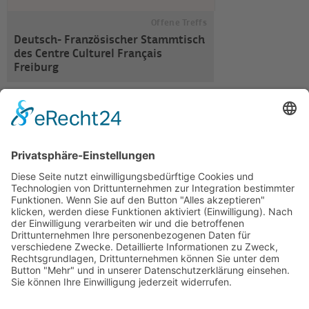
Offene Treffs
Deutsch- Französischer Stammtisch
des Centre Culturel Français
Freiburg
Sport
Combat Arnis