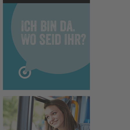
Sie der Nutzung des
Service zu, um dieses
Video anzusehen.
Mehr Informationen
Akzeptieren
powered by
Usercentrics
Consent Management
Platform
&
eRecht24